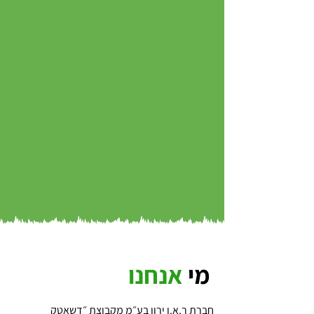
מי
אנחנו
חברת ר.א.ן ירון בע״מ מקבוצת ״דשאטק