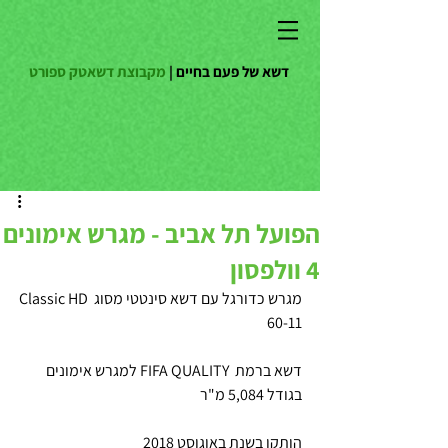
דשא של פעם בחיים |
מקבוצת דשאטק ספורט
הפועל תל אביב - מגרש אימונים
4 וולפסון
מגרש כדורגל עם דשא סינטטי מסוג Classic HD 
60-11 
דשא ברמת  FIFA QUALITY למגרש אימונים 
בגודל 5,084 מ"ר 
הותקן בשנת באוגוסט 2018